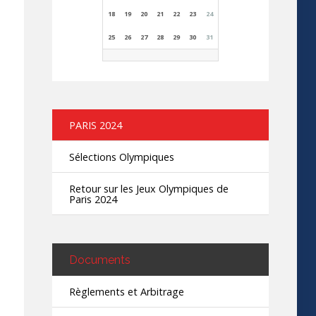
18
19
20
21
22
23
24
25
26
27
28
29
30
31
PARIS 2024
Sélections Olympiques
Retour sur les Jeux Olympiques de
Paris 2024
Documents
Règlements et Arbitrage