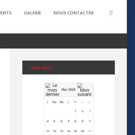
ENTS
GALERIE
NOUS CONTACTER
Calendrier
Mai 2026
L
Ma
Me
J
V
S
D
1
2
3
4
5
6
7
8
9
10
11
12
13
14
15
16
17