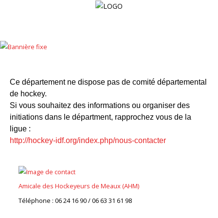
Accueil
La
Ligue
Ce département ne dispose pas de comité départemental
de hockey.
Les
Si vous souhaitez des informations ou organiser des
Clubs
initiations dans le départment, rapprochez vous de la
ligue :
Calendrier
http://hockey-idf.org/index.php/nous-contacter
Résultats
Documents
Amicale des Hockeyeurs de Meaux (AHM)
Galerie
Téléphone : 06 24 16 90 / 06 63 31 61 98
Nous