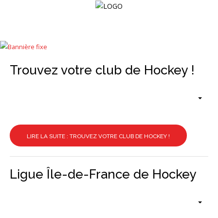
Accueil
Trouvez votre club de Hockey !
La
Ligue
Les
Clubs
Calendrier
LIRE LA SUITE : TROUVEZ VOTRE CLUB DE HOCKEY !
Résultats
Ligue Île-de-France de Hockey
Documents
Galerie
Nous