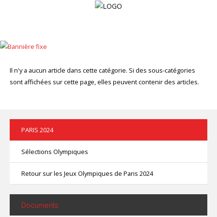
Accueil
La
Il n'y a aucun article dans cette catégorie. Si des sous-catégories
Ligue
sont affichées sur cette page, elles peuvent contenir des articles.
Les
Clubs
PARIS 2024
Calendrier
Résultats
Sélections Olympiques
Documents
Retour sur les Jeux Olympiques de Paris 2024
Galerie
Documents
Nous